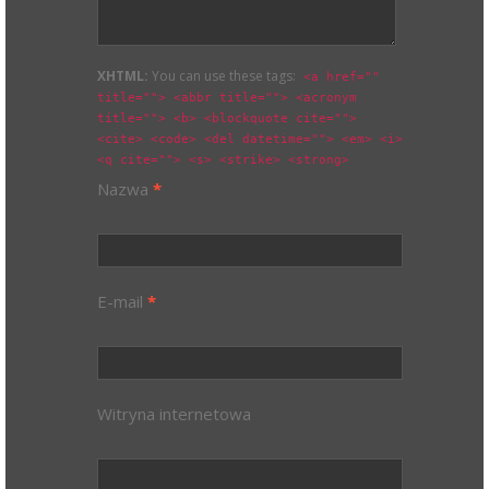
XHTML:
You can use these tags:
<a href=""
title=""> <abbr title=""> <acronym
title=""> <b> <blockquote cite="">
<cite> <code> <del datetime=""> <em> <i>
<q cite=""> <s> <strike> <strong>
Nazwa
*
E-mail
*
Witryna internetowa