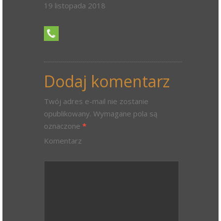
19 listopada 2018
Dodaj komentarz
Twój adres e-mail nie zostanie
opublikowany.
Wymagane pola są
oznaczone
*
Komentarz