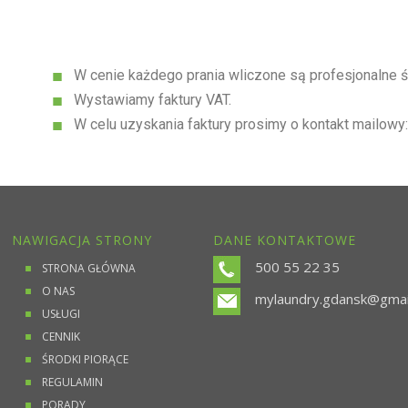
W cenie każdego prania wliczone są profesjonalne ś
Wystawiamy faktury VAT.
W celu uzyskania faktury prosimy o kontakt mailowy
NAWIGACJA STRONY
DANE KONTAKTOWE
500 55 22 35
STRONA GŁÓWNA
O NAS
mylaundry.gdansk@gmai
USŁUGI
CENNIK
ŚRODKI PIORĄCE
REGULAMIN
PORADY