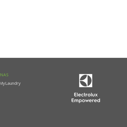
 NAS
MyLaundry