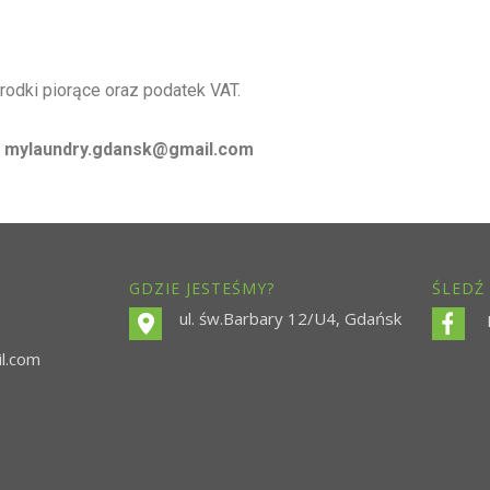
rodki piorące oraz podatek VAT.
:
mylaundry.gdansk@gmail.com
GDZIE JESTEŚMY?
ŚLEDŹ
ul. św.Barbary 12/U4, Gdańsk
l.com