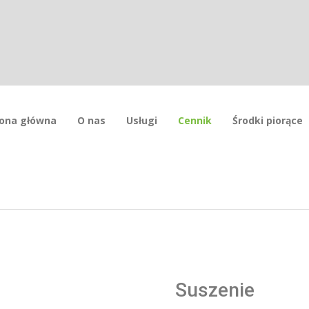
rona główna
O nas
Usługi
Cennik
Środki piorące
Suszenie